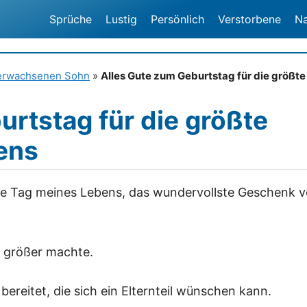
Sprüche
Lustig
Persönlich
Verstorbene
N
 erwachsenen Sohn
»
Alles Gute zum Geburtstag für die größte
rtstag für die größte
ens
ste Tag meines Lebens, das wundervollste Geschenk 
z größer machte.
ereitet, die sich ein Elternteil wünschen kann.