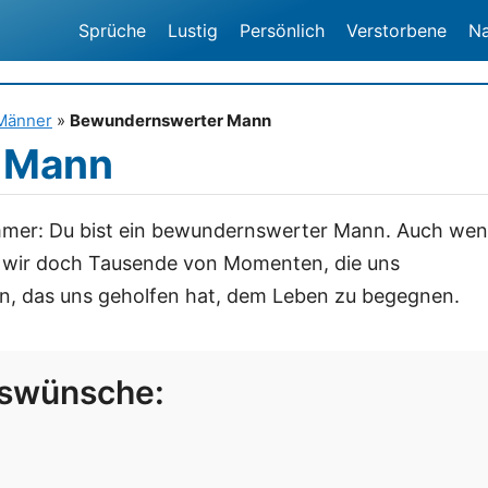
Sprüche
Lustig
Persönlich
Verstorbene
N
Männer
»
Bewundernswerter Mann
 Mann
immer: Du bist ein bewundernswerter Mann. Auch we
len wir doch Tausende von Momenten, die uns
, das uns geholfen hat, dem Leben zu begegnen.
gswünsche: