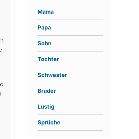
Mama
Papa
eh
Sohn
c
Tochter
Schwester
üc
Bruder
ch
Lustig
Sprüche