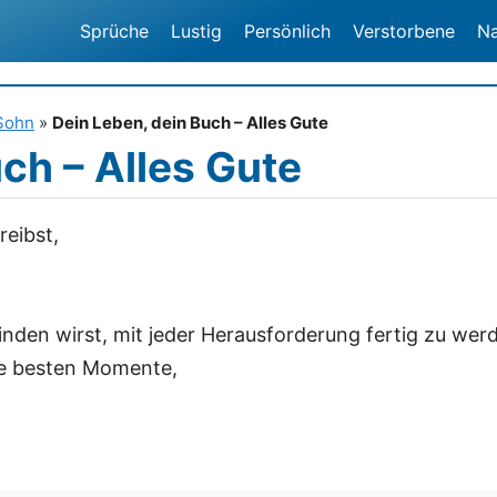
Sprüche
Lustig
Persönlich
Verstorbene
N
Sohn
»
Dein Leben, dein Buch – Alles Gute
ch – Alles Gute
reibst,
finden wirst, mit jeder Herausforderung fertig zu wer
die besten Momente,