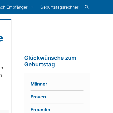
ach Empfänger
Geburtstagsrechner
e
Glückwünsche zum
Geburtstag
in
en
Männer
Frauen
Freundin