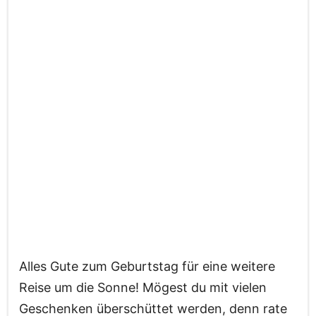
Alles Gute zum Geburtstag für eine weitere
Reise um die Sonne! Mögest du mit vielen
Geschenken überschüttet werden, denn rate