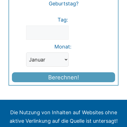
Geburtstag?
Tag:
Monat:
Berechnen!
Die Nutzung von Inhalten auf Websites ohne
aktive Verlinkung auf die Quelle ist untersagt!