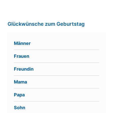
Glückwünsche zum Geburtstag
Männer
Frauen
Freundin
Mama
Papa
Sohn