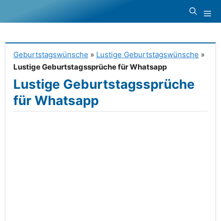
Zum
Me
Inhalt
springen
Geburtstagswünsche
»
Lustige Geburtstagswünsche
»
Lustige Geburtstagssprüche für Whatsapp
Lustige Geburtstagssprüche
für Whatsapp