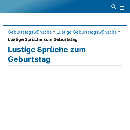
Zum
Me
Inhalt
springen
Geburtstagswünsche
»
Lustige Geburtstagswünsche
»
Lustige Sprüche zum Geburtstag
Lustige Sprüche zum
Geburtstag