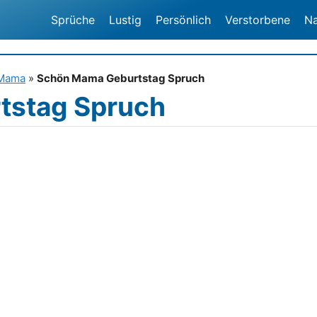
Sprüche
Lustig
Persönlich
Verstorbene
N
 Mama
»
Schön Mama Geburtstag Spruch
tstag Spruch