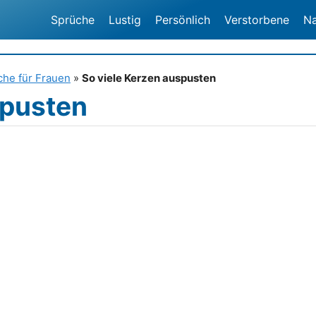
Sprüche
Lustig
Persönlich
Verstorbene
N
he für Frauen
»
So viele Kerzen auspusten
spusten