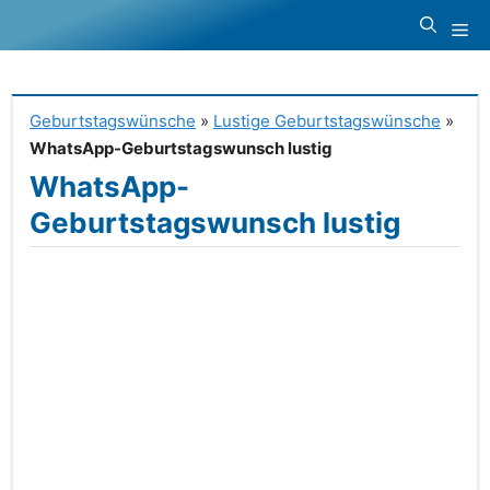
Zum
Me
Inhalt
springen
Geburtstagswünsche
»
Lustige Geburtstagswünsche
»
WhatsApp-Geburtstagswunsch lustig
WhatsApp-
Geburtstagswunsch lustig