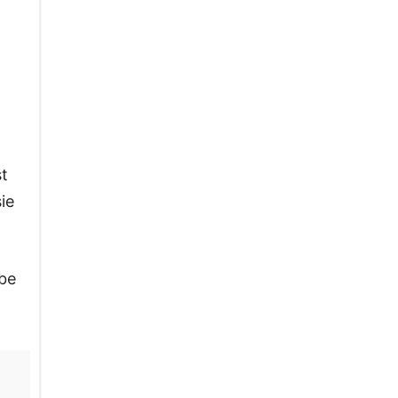
st
ie
be