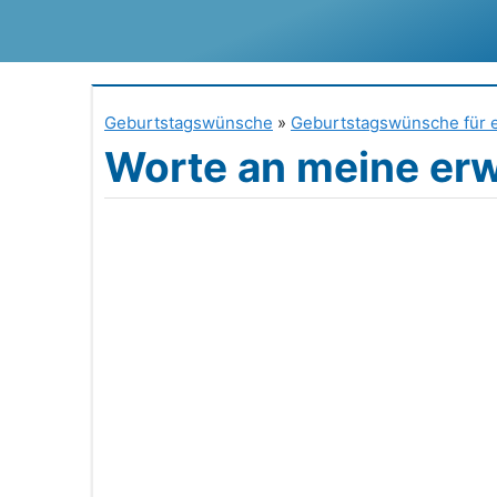
Zum
Inhalt
springen
Geburtstagswünsche
»
Geburtstagswünsche für 
Worte an meine er