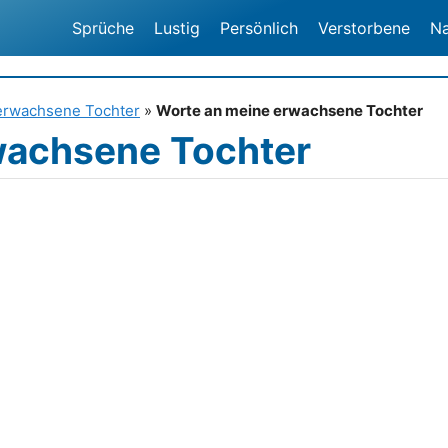
Sprüche
Lustig
Persönlich
Verstorbene
N
erwachsene Tochter
»
Worte an meine erwachsene Tochter
wachsene Tochter