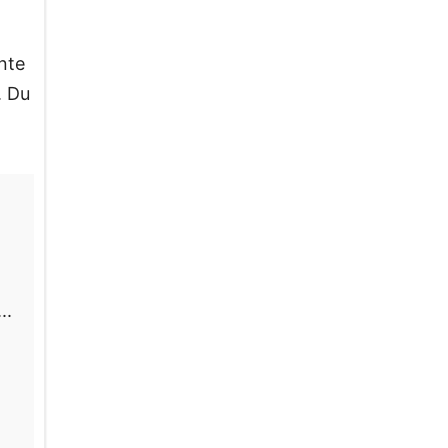
nte
. Du
..