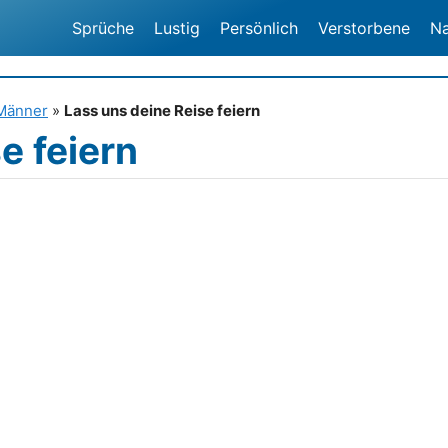
Sprüche
Lustig
Persönlich
Verstorbene
N
Männer
»
Lass uns deine Reise feiern
e feiern