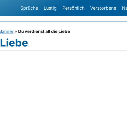
Sprüche
Lustig
Persönlich
Verstorbene
N
Männer
»
Du verdienst all die Liebe
 Liebe