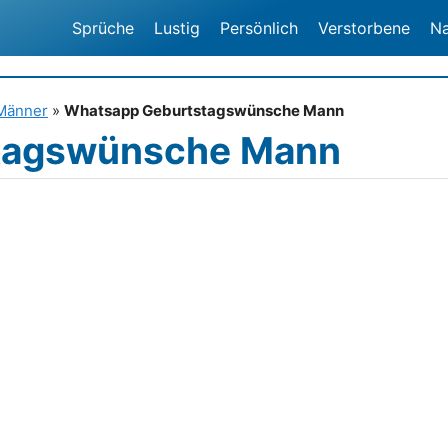
Sprüche
Lustig
Persönlich
Verstorbene
N
Männer
»
Whatsapp Geburtstagswünsche Mann
tagswünsche Mann