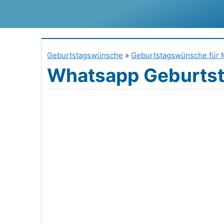
Zum
Inhalt
springen
Geburtstagswünsche
»
Geburtstagswünsche für 
Whatsapp Geburts